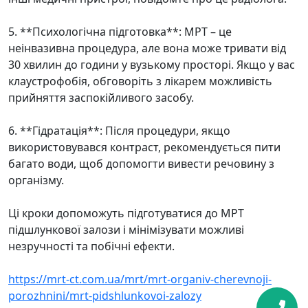
5. **Психологічна підготовка**: МРТ – це
неінвазивна процедура, але вона може тривати від
30 хвилин до години у вузькому просторі. Якщо у вас
клаустрофобія, обговоріть з лікарем можливість
прийняття заспокійливого засобу.
6. **Гідратація**: Після процедури, якщо
використовувався контраст, рекомендується пити
багато води, щоб допомогти вивести речовину з
організму.
Ці кроки допоможуть підготуватися до МРТ
підшлункової залози і мінімізувати можливі
незручності та побічні ефекти.
https://mrt-ct.com.ua/mrt/mrt-organiv-cherevnoji-
porozhnini/mrt-pidshlunkovoi-zalozy