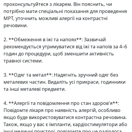
проконсультуйтеся з лікарем. Він пояснить, чи
потрібно мати спеціальні показання для проведення
МРТ, уточнить можливі алергії на контрастні
речовини.
2. **Обмеження в їжі та напоях**: Зазвичай
рекомендується утримуватися від їжі та напоїв за 4–6
годин до процедури, щоб зменшити активність
травної системи.
3. **Одяг та метал**: Надягніть зручний одяг без
металевих частин. Видаліть усі прикраси, годинники
та інші металеві предмети.
4. **Алергії та повідомлення про стан здоров'я**:
Повідомте лікаря про наявність алергій, особливо
якщо буде використовуватися контрастна речовина.
Також, якщо у вас є імпланти, кардіостимулятори або
інші медичні пристрої, повідомте про це радіолога.